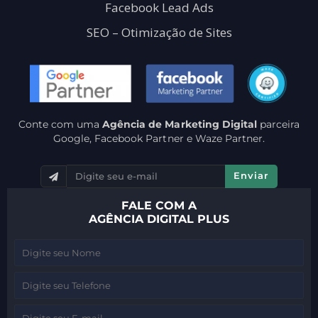
Facebook Lead Ads
SEO – Otimização de Sites
Conte com uma
Agência de Marketing Digital
parceira
Google, Facebook Partner e Waze Partner.
Enviar
FALE COM A
AGÊNCIA DIGITAL PLUS
N
o
T
m
e
e
E
l
*